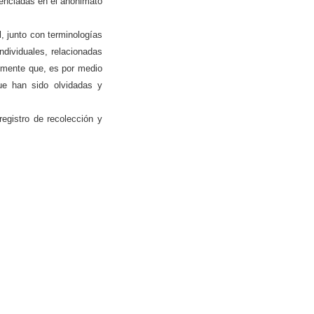
lenciadas en el anonimato
, junto con terminologías
ndividuales, relacionadas
almente que, es por medio
ue han sido olvidadas y
istro de recolección y