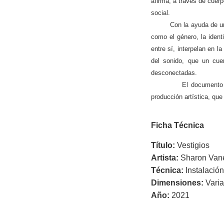
afirma, a través de cuer
social.
Con la ayuda de una clar
como el género, la ident
entre sí, interpelan en 
del sonido, que un cue
desconectadas.
El documento se confo
producción artística, que
Ficha Técnica
Título:
Vestigios
Artista:
Sharon Vane
Técnica:
Instalació
Dimensiones:
Varia
Año:
2021