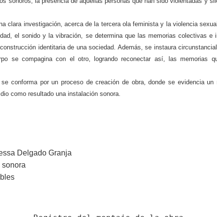
pos sonoros, la presencia de aquellas personas que han sido violentadas y si
a investigación, acerca de la tercera ola feminista y la violencia sexual
idad, el sonido y la vibración, se determina que las memorias colectivas e i
la construcción identitaria de una sociedad. Además, se instaura circunstanci
rpo se compagina con el otro, logrando reconectar así, las memorias q
rma por un proceso de creación de obra, donde se evidencia un reg
 dio como resultado una instalación sonora.
ssa Delgado Granja
n sonora
bles