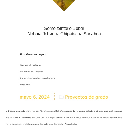
Somo territorio Bobal
Nohora Johanna Chipatecua Sanabria
Ficha técnica del proyecto
Técnica: Libroalbum
Dimensiones: Variables
Asesor de proyecto: Sonia Barbosa
Año: 2024
mayo 6, 2024
Proyectos de grado
El trabajo de grado denominado “Soy territorio Bobal”, espacios de reflexión colectiva, aborda una problemática
identificada en la vereda el Bobal del municipio de Pasca, Cundinamarca, relacionado con la perdida sistemática
de una especie vegetal endémica llamada popularmente, Palma Boba.