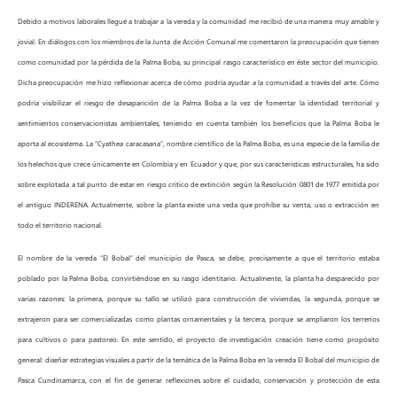
Debido a motivos laborales llegué a trabajar a la vereda y la comunidad me recibió de una manera muy amable y
jovial. En diálogos con los miembros de la Junta de Acción Comunal me comentaron la preocupación que tienen
como comunidad por la pérdida de la Palma Boba, su principal rasgo característico en éste sector del municipio.
Dicha preocupación me hizo reflexionar acerca de cómo podría ayudar a la comunidad a través del arte. Cómo
podría visibilizar el riesgo de desaparición de la Palma Boba a la vez de fomentar la identidad territorial y
sentimientos conservacionistas ambientales, teniendo en cuenta también los beneficios que la Palma Boba le
aporta al ecosistema. La “Cyathea caracasana”, nombre científico de la Palma Boba, es una especie de la familia de
los helechos que crece únicamente en Colombia y en Ecuador y que, por sus características estructurales, ha sido
sobre explotada a tal punto de estar en riesgo critico de extinción según la Resolución 0801 de 1977 emitida por
el antiguo INDERENA. Actualmente, sobre la planta existe una veda que prohíbe su venta, uso o extracción en
todo el territorio nacional.
El nombre de la vereda “El Bobal” del municipio de Pasca, se debe, precisamente a que el territorio estaba
poblado por la Palma Boba, convirtiéndose en su rasgo identitario. Actualmente, la planta ha desparecido por
varias razones: la primera, porque su tallo se utilizó para construcción de viviendas, la segunda, porque se
extrajeron para ser comercializadas como plantas ornamentales y la tercera, porque se ampliaron los terrenos
para cultivos o para pastoreo. En este sentido, el proyecto de investigación creación tiene como propósito
general: diseñar estrategias visuales a partir de la temática de la Palma Boba en la vereda El Bobal del municipio de
Pasca Cundinamarca, con el fin de generar reflexiones sobre el cuidado, conservación y protección de esta